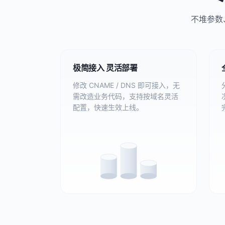
不堆参数
极简接入 灵活部署
修改 CNAME / DNS 即可接入，无
需改造业务代码，支持按域名灵活
配置，快速生效上线。