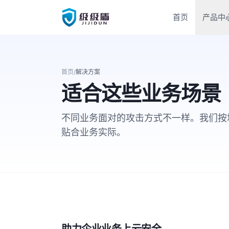
首页
产品中
首页
/
解决方案
适合这些业务场景
不同业务面对的攻击方式不一样。我们按
贴合业务实际。