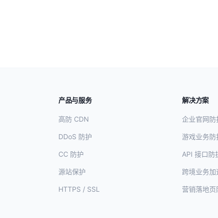
产品与服务
解决方案
高防 CDN
企业官网防
DDoS 防护
游戏业务防
CC 防护
API 接口防
源站保护
跨境业务加
HTTPS / SSL
营销落地页