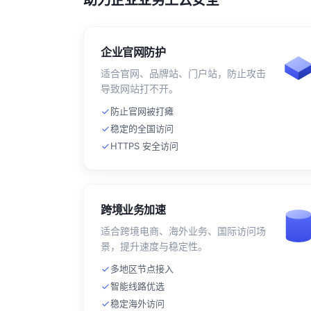
助力企业业务上云安全
企业官网防护
适合官网、品牌站、门户站，防止攻击
导致网站打不开。
防止官网被打瘫
稳定的全国访问
HTTPS 安全访问
跨境业务加速
适合跨境电商、海外业务、国际访问场
景，提升速度与稳定性。
多地区节点接入
智能线路优选
稳定海外访问